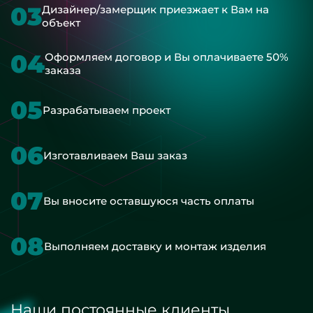
03
Дизайнер/замерщик приезжает к Вам на
объект
04
Оформляем договор и Вы оплачиваете 50%
заказа
05
Разрабатываем проект
06
Изготавливаем Ваш заказ
07
Вы вносите оставшуюся часть оплаты
08
Выполняем доставку и монтаж изделия
Наши постоянные клиенты