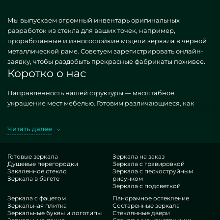
Мы выпускаем огромный инвентарь оригинальных
разработок из стекла для ваших точек, например,
проработанные и износостойкие модели зеркала в черной
металлической раме. Советуем зарегистрировать онлайн-
заявку, чтобы раздобыть прекрасные фабрикаты поживее.
Коротко о нас
Направленность нашей структуры — масштабное
украшение мест мебелью. Готовим различающиеся, как
простые, так и редкие по частному желанию. Показательный
прототип — зеркало в черной металлической раме. Добывая
Читать далее
желательные фабрикаты в подходе MILONYA, вы ясно
догадываетесь, что это прекрасный выбор, с резонной
ценой, не покоряющийся иным подобиям. Если вы мечтаете
Готовые зеркала
Зеркала на заказ
Душевые перегородки
Зеркала с гравировкой
украсить свои строения, прибавить им гламура, специфики,
Закаленное стекло
Зеркала с пескоструйным
точно зацените наши предложения, от зеркала в черной
Зеркала в багете
рисунком
металлической раме и до бесконечных дополнений.
Зеркала с подсветкой
Нюансы нашей организации
Зеркала с фацетом
Панорамное остекление
Зеркальная плитка
Состаренные зеркала
Зеркальные буквы и логотипы
Стеклянные двери
В нашем доступе — знатоки наиболее бессчетных сфер. У