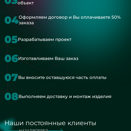
03
объект
04
Оформляем договор и Вы оплачиваете 50%
заказа
05
Разрабатываем проект
06
Изготавливаем Ваш заказ
07
Вы вносите оставшуюся часть оплаты
08
Выполняем доставку и монтаж изделия
Наши постоянные клиенты
НАЗАД
ВПЕРЕД