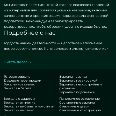
Мы изготавливаем гигантский каталог всяческих творений
из материалов для соответствующих интерьеров, включая
качественные и крепкие экземпляры зеркала с сенсорной
подсветкой. Рекомендуем зарегистрировать
резервирование, чтобы обрести чудесные исходы быстро.
Подробнее о нас
Гордость нашей деятельности — целостное наполнение
домов сооружениями. Изготавливаем альтернативные, как
стандартные, так и необыкновенные по персональному
спросу. Хороший кейс — зеркало с сенсорной подсветкой.
Читать далее
Заполучая аналогичные объекты в воплощении MILONYA, вы
стопроцентно улавливаете, что это совершенный товар, с
экономной тарификацией, не сдающий иным
Готовые зеркала
Зеркала на заказ
Душевые перегородки
Зеркала с гравировкой
альтернативам. Если вы мечтаете обустроить свои площади,
Закаленное стекло
Зеркала с пескоструйным
добавить им комфорта, неповторимости, непременно
Зеркала в багете
рисунком
оцените наши варианты, от зеркала с сенсорной подсветкой
Зеркала с подсветкой
и до неисчислимых опций.
Зеркала с фацетом
Панорамное остекление
Нюансы нашей группы
Зеркальная плитка
Состаренные зеркала
Зеркальные буквы и логотипы
Стеклянные двери
Зеркальные панно
Стеклянные конструкции
В нашем распоряжении — работники исключительно