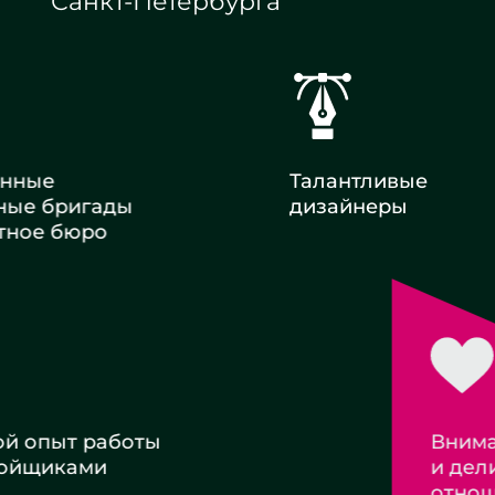
Санкт-Петербурга
енные
Талантливые
ные бригады
дизайнеры
тное бюро
 опыт работы
Внимательное
ойщиками
и деликатное
отношение