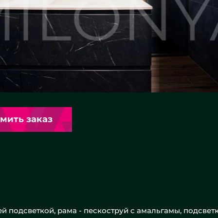
мить заказ
й подсветкой, рама - пескоструй с амальгамы, подсвет