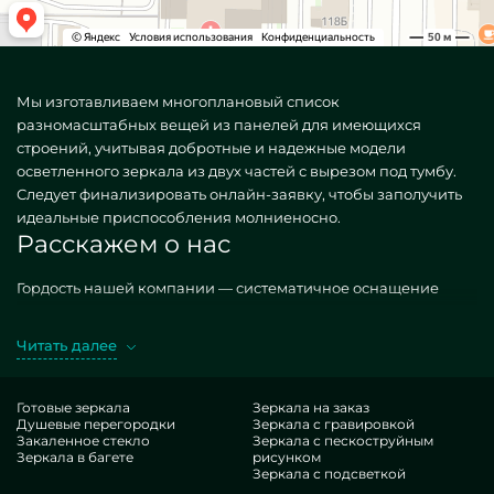
Мы изготавливаем многоплановый список
разномасштабных вещей из панелей для имеющихся
строений, учитывая добротные и надежные модели
осветленного зеркала из двух частей с вырезом под тумбу.
Следует финализировать онлайн-заявку, чтобы заполучить
идеальные приспособления молниеносно.
Расскажем о нас
Гордость нашей компании — систематичное оснащение
апартаментов мебелью. Создаем всякие, как
стандартизированные, так и редкие по частному спросу.
Читать далее
Хороший эталон — зеркало оптивайт из двух частей с
вырезом под тумбу. Покупая аналогичные построения в
разработке MILONYA, вы стопроцентно полагаете, что это
Готовые зеркала
Зеркала на заказ
Душевые перегородки
Зеркала с гравировкой
лучший товар, с предпочтительной ставкой, не уступающий
Закаленное стекло
Зеркала с пескоструйным
типовым подобиям. Если вы вознамериваетесь
Зеркала в багете
рисунком
оптимизировать свои дома, привнести им очарования,
Зеркала с подсветкой