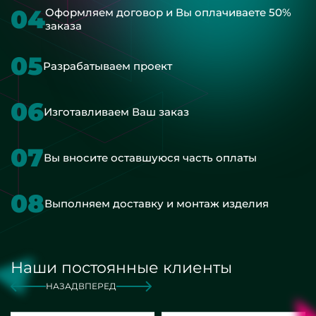
04
Оформляем договор и Вы оплачиваете 50%
заказа
05
Разрабатываем проект
06
Изготавливаем Ваш заказ
07
Вы вносите оставшуюся часть оплаты
08
Выполняем доставку и монтаж изделия
Наши постоянные клиенты
НАЗАД
ВПЕРЕД