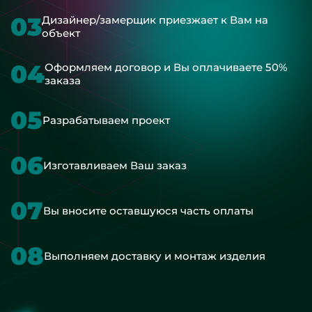
03
Дизайнер/замерщик приезжает к Вам на
объект
04
Оформляем договор и Вы оплачиваете 50%
заказа
05
Разрабатываем проект
06
Изготавливаем Ваш заказ
07
Вы вносите оставшуюся часть оплаты
08
Выполняем доставку и монтаж изделия