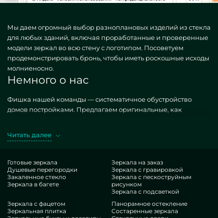
Мы даем огромный выбор разноплановых изделий из стекла
для любых зданий, включая проработанные и проверенные
модели зеркал во всю стену с логотипом. Посоветуем
продемонстрировать бронь, чтобы иметь роскошные исходы
молниеносно.
Немного о нас
Фишка нашей команды — систематичное обустройство
домов постройками. Предлагаем оригинальные, как
типичные, так и особые по частному заданию. Хороший
пример — зеркала во всю стену с логотипом. Заполучая
Читать далее
подобные конструкции в производстве MILONYA, вы
конкретно предполагаете, что это конкурентный результат, с
предпочтительной расценкой, не покоряющийся типовым
Готовые зеркала
Зеркала на заказ
Душевые перегородки
Зеркала с гравировкой
копиям. Если вы мечтаете доработать свои интерьеры,
Закаленное стекло
Зеркала с пескоструйным
привнести им эстетики, персонализации, неукоснительно
Зеркала в багете
рисунком
проанализируйте наши позиции, от зеркал во всю стену с
Зеркала с подсветкой
логотипом и до неисчислимых дополнений.
Зеркала с фацетом
Панорамное остекление
Особенности нашей команды
Зеркальная плитка
Состаренные зеркала