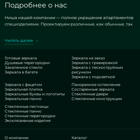
Подробнее о нас
Ниша нашей компании — полное украшение апартаментов
специзделиями. Проектируем различные, как обычные, так
и творческие по частному запросу. Шикарный образец —
зеркала в спортзал. Предпочитая желательные фабрикаты в
Читать далее
подходе MILONYA, вы конкретно чувствуете, что это
наилучший лот, с приемлемой тарификацией, не
покоряющийся популярным предложениям. Если вы
Готовые зеркала
Зеркала на заказ
Душевые перегородки
Зеркала с гравировкой
мечтаете улучшить свои жилплощади, прибавить им уюта,
Закаленное стекло
Зеркала с пескоструйным
своеобразия, безусловно предпочтите наши артикулы, от
Зеркала в багете
рисунком
зеркал в спортзал и до многовариантных решений.
Зеркала с подсветкой
Нюансы нашей деятельности
Зеркала с фацетом
Панорамное остекление
Зеркальная плитка
Состаренные зеркала
Зеркальные буквы и логотипы
Стеклянные двери
В нашем составе — знатоки исключительно разнотипных
Зеркальные панно
Стеклянные конструкции
сфер. У всех прекрасный экспириенс, что осчастливит даже
Стеклянные лестницы
требовательных заказчиков. Беспрерывно корпят над
Стеклянные панно
Стеклянные перегородки
прокачкой мастерских навыков, определяют, как
Эксклюзивные изделия
функционировать в трудных ситуациях. Поставят и
сконструируют зеркала в спортзал под ключ.
Заслужили взаимодоверие многочисленных
О компании
Каталог