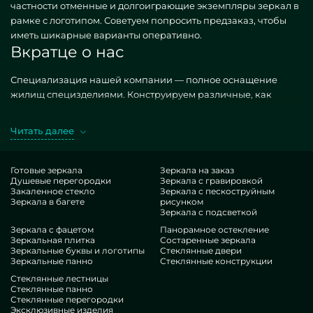
частности отменные и долгоиграющие экземпляры зеркал в
рамке с логотипом. Советуем попросить предзаказ, чтобы
иметь шикарные варианты оперативно.
Вкратце о нас
Специализация нашей компании — полное оснащение
жилищ специзделиями. Конструируем различные, как
простые, так и удивительные по частному затребованию.
Характерный прототип — зеркала в рамах с логотипом в ЖК
Читать далее
«Солнечный город». Добывая обозначенные изделия в
производстве MILONYA, вы бесспорно полагаете, что это
выдающийся товар, с экономной ставкой, не сдающий
Готовые зеркала
Зеркала на заказ
Душевые перегородки
Зеркала с гравировкой
типовым категориям. Если вы намереваетесь доработать
Закаленное стекло
Зеркала с пескоструйным
свои здания, привнести им стиля, самобытности, безусловно
Зеркала в багете
рисунком
зацените наши вещи, от зеркал в рамке с логотипом и до
Зеркала с подсветкой
множественных деталей.
Зеркала с фацетом
Панорамное остекление
Плюсы нашей деятельности
Зеркальная плитка
Состаренные зеркала
Зеркальные буквы и логотипы
Стеклянные двери
Зеркальные панно
Стеклянные конструкции
В нашем составе — профессионалы сильно разнотипных
Стеклянные лестницы
экспертиз. У всех умопомрачительный экспириенс, что
Стеклянные панно
Стеклянные перегородки
ублаготворит даже суровых посетителей. Упорно корпят над
Эксклюзивные изделия