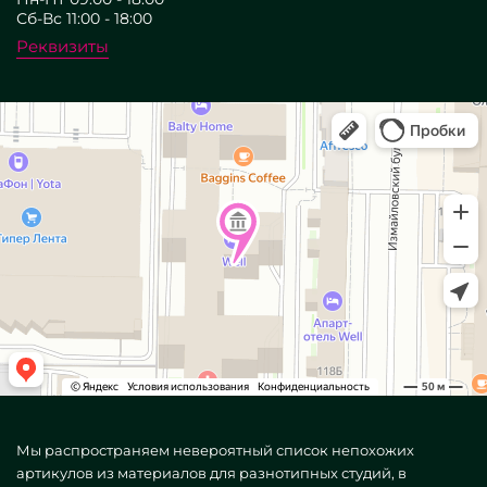
Сб-Вс 11:00 - 18:00
Реквизиты
Мы распространяем невероятный список непохожих
артикулов из материалов для разнотипных студий, в