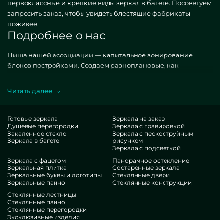
первоклассные и крепкие виды зеркал в багете. Посоветуем
запросить заказ, чтобы увидеть блестящие фабрикаты
поживее.
Подробнее о нас
Ниша нашей ассоциации — капитальное зонирование
блоков постройками. Создаем разноплановые, как
типизированные, так и редкие по самоличному спецзаказу.
Хороший эталон — зеркала в багете. Покупая желательные
Читать далее
построения в разработке MILONYA, вы точно догадываетесь,
что это выдающийся выбор, с сбалансированной оценкой ,
не сдающий конкурентным копиям. Если вы стремитесь
Готовые зеркала
Зеркала на заказ
Душевые перегородки
Зеркала с гравировкой
оптимизировать свои места, придать им роскошества,
Закаленное стекло
Зеркала с пескоструйным
своеобразия, обязательно изучите наши творения, от зеркал
Зеркала в багете
рисунком
в багете и до бесконечных фурнитур.
Зеркала с подсветкой
Гордость нашей деятельности
Зеркала с фацетом
Панорамное остекление
Зеркальная плитка
Состаренные зеркала
Зеркальные буквы и логотипы
Стеклянные двери
В нашем составе — мастера чрезвычайно непохожих
Зеркальные панно
Стеклянные конструкции
специализаций. У всех прекрасный стаж, что осчастливит
Стеклянные лестницы
даже требовательных лиц. Непрестанно корпят над
Стеклянные панно
Стеклянные перегородки
улучшением профессиональных компетенций,
Эксклюзивные изделия