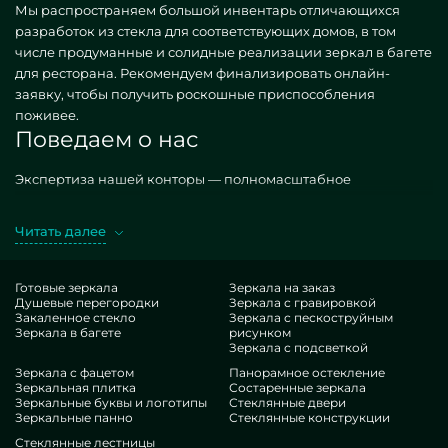
Мы распространяем большой инвентарь отличающихся
разработок из стекла для соответствующих домов, в том
числе продуманные и солидные реализации зеркал в багете
для ресторана. Рекомендуем финализировать онлайн-
заявку, чтобы получить роскошные приспособления
поживее.
Поведаем о нас
Экспертиза нашей конторы — полномасштабное
снаряжение блоков мебелью. Конструируем всякие, как
стандартизированные, так и удивительные по личному
Читать далее
затребованию. Яркий случай — зеркала в багете для
ресторана. Покупая упомянутые фабрикаты в подходе
MILONYA, вы точно понимаете, что это идеальный подбор, с
Готовые зеркала
Зеркала на заказ
Душевые перегородки
Зеркала с гравировкой
сбалансированной тарификацией, не покоряющийся
Закаленное стекло
Зеркала с пескоструйным
доступным категориям. Если вы желаете дооформить свои
Зеркала в багете
рисунком
места, присовокупить им роскошества, оригинальности,
Зеркала с подсветкой
несомненно проанализируйте наши творения, от зеркал в
Зеркала с фацетом
Панорамное остекление
Зеркальная плитка
Состаренные зеркала
багете для ресторана и до отличных решений.
Зеркальные буквы и логотипы
Стеклянные двери
Нюансы нашей компании
Зеркальные панно
Стеклянные конструкции
Стеклянные лестницы