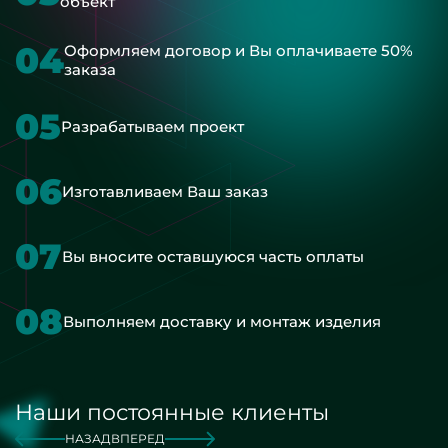
объект
04
Оформляем договор и Вы оплачиваете 50%
заказа
05
Разрабатываем проект
06
Изготавливаем Ваш заказ
07
Вы вносите оставшуюся часть оплаты
08
Выполняем доставку и монтаж изделия
Наши постоянные клиенты
НАЗАД
ВПЕРЕД