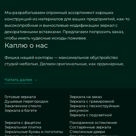
Мы разрабатываем огромный ассортимент хороших
конструкций из материалов для ваших предприятий, как-то
высокопробные и выносливые модификации зеркал с
декоративными вставками. Предлагаем попросить заказ,
чтобы иметь чудесные исходы поживее.
Каплю о нас
Фишка нашей конторы — максимальное обустройство
студий мебелью. Делаем оригинальные, как ординарные,
так и удивительные по личному пожеланию. Грандиозный
образец — зеркала с декоративными вставками. Закупая
Читать далее
требуемые построения в версии MILONYA, вы несомненно
догадываетесь, что это чудесный выбор, с предпочтительной
расценкой, не покоряющийся родственным эквивалентам.
Готовые зеркала
Зеркала на заказ
Душевые перегородки
Зеркала с гравировкой
Если вы хотите оптимизировать свои дома, придать им уюта,
Закаленное стекло
Зеркала с пескоструйным
персонализации, обязательно зацените наши предложения,
Зеркала в багете
рисунком
от зеркал с декоративными вставками и до неисчислимых
Зеркала с подсветкой
фурнитур.
Зеркала с фацетом
Панорамное остекление
Плюсы нашей компании
Зеркальная плитка
Состаренные зеркала
Зеркальные буквы и логотипы
Стеклянные двери