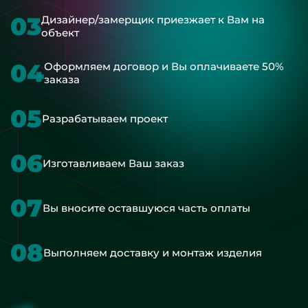
03
Дизайнер/замерщик приезжает к Вам на
объект
04
Оформляем договор и Вы оплачиваете 50%
заказа
05
Разрабатываем проект
06
Изготавливаем Ваш заказ
07
Вы вносите оставшуюся часть оплаты
08
Выполняем доставку и монтаж изделия