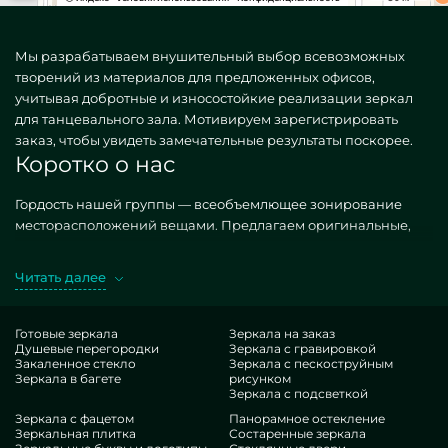
Мы разрабатываем внушительный выбор всевозможных
творений из материалов для предложенных офисов,
учитывая добротные и износостойкие реализации зеркал
для танцевального зала. Мотивируем зарегистрировать
заказ, чтобы увидеть замечательные результаты поскорее.
Коротко о нас
Гордость нашей группы — всеобъемлющее зонирование
месторасположений вещами. Предлагаем оригинальные,
как типичные, так и особые по частному затребованию.
Характерный эталон — зеркала для танцевального зала.
Читать далее
Приобретая желательные построения в представлении
MILONYA, вы ясно догадываетесь, что это прекрасный итог, с
экономной ценой, не покоряющийся популярным
Готовые зеркала
Зеркала на заказ
Душевые перегородки
Зеркала с гравировкой
итерациям. Если вы рассчитываете украсить свои здания,
Закаленное стекло
Зеркала с пескоструйным
присовокупить им порядка, специфики, пренепременно
Зеркала в багете
рисунком
исследуйте наши конструкции, от зеркал для танцевального
Зеркала с подсветкой
зала и до разноплановых принадлежностей.
Зеркала с фацетом
Панорамное остекление
Особенности нашей группы
Зеркальная плитка
Состаренные зеркала