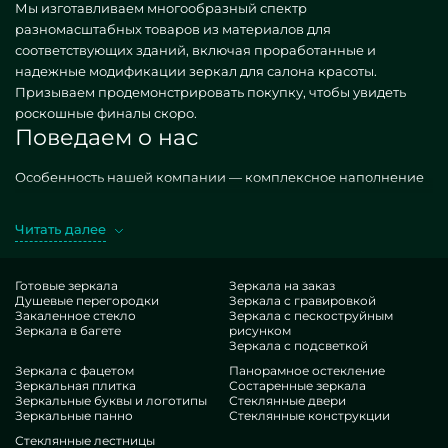
Мы изготавливаем многообразный спектр
разномасштабных товаров из материалов для
соответствующих зданий, включая проработанные и
надежные модификации зеркал для салона красоты.
Призываем продемонстрировать покупку, чтобы увидеть
роскошные финалы скоро.
Поведаем о нас
Особенность нашей компании — комплексное наполнение
блоков изделиями. Предлагаем специфичные, как простые,
так и неповторимые по отдельному поручению. Яркий
Читать далее
образчик — зеркала для салона красоты. Добывая
упомянутые единицы в представлении MILONYA, вы
стопроцентно догадываетесь, что это конкурентный выбор, с
Готовые зеркала
Зеркала на заказ
Душевые перегородки
Зеркала с гравировкой
резонной ценой, не покоряющийся иным эквивалентам.
Закаленное стекло
Зеркала с пескоструйным
Если вы жаждете прокачать свои офисы, привнести им
Зеркала в багете
рисунком
роскошества, специфичности, пренепременно исследуйте
Зеркала с подсветкой
наши конструкции, от зеркал для салона красоты и до
Зеркала с фацетом
Панорамное остекление
Зеркальная плитка
Состаренные зеркала
многовариантных аксессуаров.
Зеркальные буквы и логотипы
Стеклянные двери
Преимущества нашей команды
Зеркальные панно
Стеклянные конструкции
Стеклянные лестницы