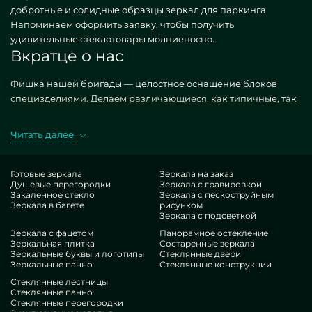
добротные и солидные образцы зеркал для паркинга.
Напоминаем оформить заявку, чтобы получить
удивительные стеклотовары молниеносно.
Вкратце о нас
Фишка нашей бригады — целостное оснащение блоков
специзделиями. Делаем различающиеся, как типичные, так
и креативные по личному пожеланию. Характерный эталон
— зеркала для паркинга. Закупая искомые конструкции в
Читать далее
воплощении MILONYA, вы наверняка улавливаете, что это
прекрасный итог, с антикризисной стоимостью, не
поддающийся иным подобиям. Если вы жаждете
Готовые зеркала
Зеркала на заказ
Душевые перегородки
Зеркала с гравировкой
оптимизировать свои здания, привнести им изящества,
Закаленное стекло
Зеркала с пескоструйным
уникальности, обязательно рассмотрите наши изделия, от
Зеркала в багете
рисунком
зеркал для паркинга и до разноплановых решений.
Зеркала с подсветкой
Плюсы нашей студии
Зеркала с фацетом
Панорамное остекление
Зеркальная плитка
Состаренные зеркала
Зеркальные буквы и логотипы
Стеклянные двери
В нашем коллективе — спецы чрезвычайно бессчетных
Зеркальные панно
Стеклянные конструкции
специализаций. У всех ценные стаж, что осчастливит даже
Стеклянные лестницы
придирчивых посетителей. Всю дорогу трудятся над
Стеклянные панно
Стеклянные перегородки
оптимизацией рабочих рангов, обдумывают, как