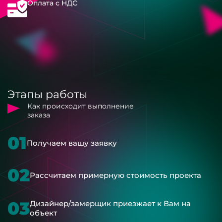
Оплата с НДС
Этапы работы
Как происходит выполнение
заказа
01
Получаем вашу заявку
02
Рассчитаем примерную стоимость проекта
03
Дизайнер/замерщик приезжает к Вам на
объект