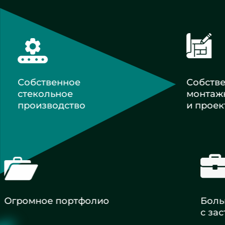
Собственное
Собств
стекольное
монтаж
производство
и проек
Огромное портфолио
Большой
с застр