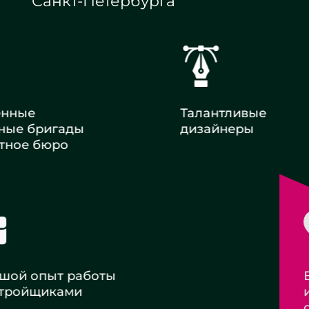
Санкт-Петербурга
енные
Талантливые
ные бригады
дизайнеры
тное бюро
 опыт работы
Внимательное
ойщиками
и деликатное
отношение