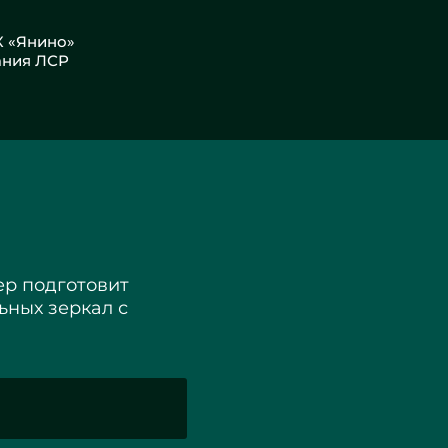
К «Янино»
ания ЛСР
р подготовит
ьных зеркал с