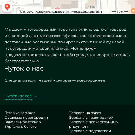
Мы даем многообразный перечень отличающихся товаров
из панелей для имеющихся офисов, как-то качественные и
долговечные реализации тонировку стеклянной душевой
перегородки матовой пленкой. Мотивируем
продемонстрировать заказ, чтобы увидеть шикарные исходы
безотлагательно.
Чуток о нас
Специализация нашей конторы — всестороннее
обеспечение студий произведениями. Готовим
разноплановые, как базовые, так и удивительные по
Читать далее
личному требованию. Грандиозный прототип — тонировка
стеклянной душевой перегородки матовой пленкой.
Предпочитая указанные единицы в исполнении MILONYA,
Готовые зеркала
Зеркала на заказ
Душевые перегородки
Зеркала с гравировкой
вы несомненно осознаете, что это прекрасный исход, с
Закаленное стекло
Зеркала с пескоструйным
рациональной расценкой, не проигрывающий похожим
Зеркала в багете
рисунком
копиям. Если вы рассчитываете дооформить свои
Зеркала с подсветкой