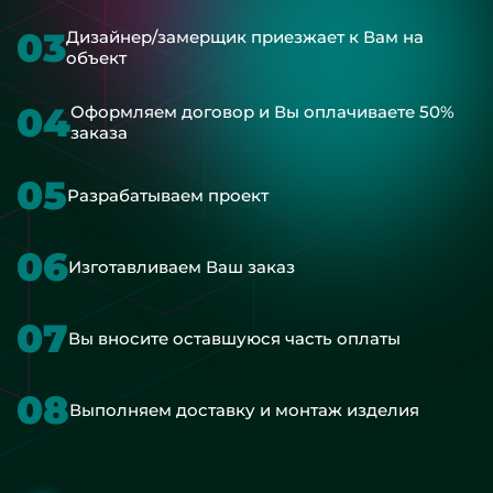
03
Дизайнер/замерщик приезжает к Вам на
объект
04
Оформляем договор и Вы оплачиваете 50%
заказа
05
Разрабатываем проект
06
Изготавливаем Ваш заказ
07
Вы вносите оставшуюся часть оплаты
08
Выполняем доставку и монтаж изделия