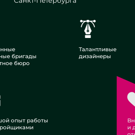
Санкт-Петербурга
енные
Талантливые
ные бригады
дизайнеры
тное бюро
 опыт работы
Внимательное
ойщиками
и деликатное
отношение