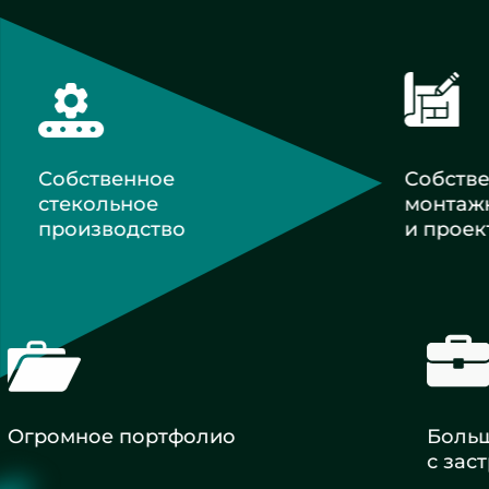
Собственное
Собств
стекольное
монтаж
производство
и проек
Огромное портфолио
Большой
с застр