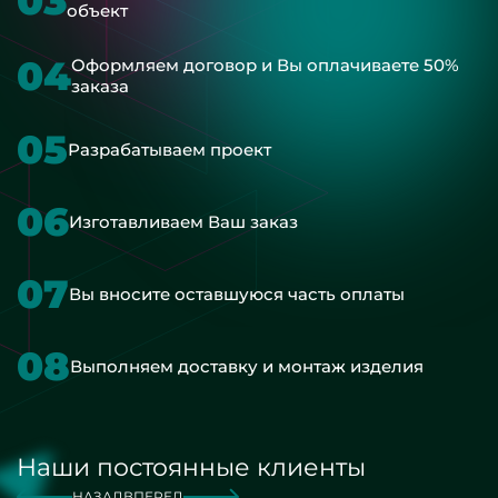
03
объект
04
Оформляем договор и Вы оплачиваете 50%
заказа
05
Разрабатываем проект
06
Изготавливаем Ваш заказ
07
Вы вносите оставшуюся часть оплаты
08
Выполняем доставку и монтаж изделия
Наши постоянные клиенты
НАЗАД
ВПЕРЕД