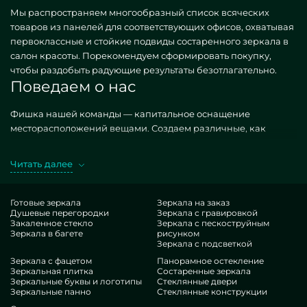
Мы распространяем многообразный список всяческих
товаров из панелей для соответствующих офисов, охватывая
первоклассные и стойкие подвиды состаренного зеркала в
салон красоты. Порекомендуем сформировать покупку,
чтобы раздобыть радующие результаты безотлагательно.
Поведаем о нас
Фишка нашей команды — капитальное оснащение
месторасположений вещами. Создаем различные, как
типичные, так и уникальные по конкретному спецзаказу.
Изысканный представитель — состаренное зеркало в салон
Читать далее
красоты. Закупая искомые единицы в подходе MILONYA, вы
бесспорно улавливаете, что это безупречный подбор, с
предпочтительной ставкой, не поддающийся доступным
Готовые зеркала
Зеркала на заказ
Душевые перегородки
Зеркала с гравировкой
подобиям. Если вы желаете прокачать свои строения,
Закаленное стекло
Зеркала с пескоструйным
добавить им стиля, самобытности, обязательно изучите
Зеркала в багете
рисунком
наши конструкции, от состаренного зеркала в салон красоты
Зеркала с подсветкой
и до многовариантных аксессуаров.
Зеркала с фацетом
Панорамное остекление
Достоинства нашей бригады
Зеркальная плитка
Состаренные зеркала
Зеркальные буквы и логотипы
Стеклянные двери
Зеркальные панно
Стеклянные конструкции
В нашем объединении — мастера исключительно