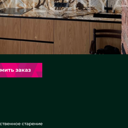
мить заказ
сственное старение