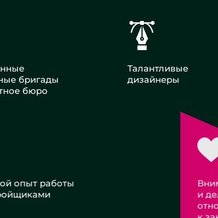
енные
Талантливые
ные бригады
дизайнеры
тное бюро
 опыт работы
Внимательное
ойщиками
и деликатное
отношение
к заказчикам