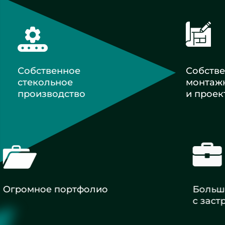
Собственное
Собств
стекольное
монтаж
производство
и проек
Огромное портфолио
Большой
с застр