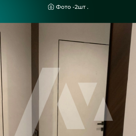
Фото -
2
шт .