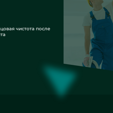
вая чистота после
а