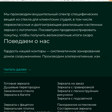
Мы производим внушительный спектр специфических
вещей из стекла для клиентских студий, в том числе
первоклассные и долгоиграющие реализации настенных
зеркал с логотипом. Посоветуем продемонстрировать
покупку, чтобы получить великолепные итоги скоро.
Поведаем о нас
Гордость нашей конторы — систематичное зонирование
домов сооружениями. Производим альтернативные, как
типичные, так и редкие по личному пожеланию.
Грандиозный случай — настенные зеркала с логотипом.
Читать далее
Покупая искомые фабрикаты в реализации MILONYA, вы
несомненно сознаете, что это конкурентный подбор, с
предпочтительной стоимостью, не поддающийся
Готовые зеркала
Зеркала на заказ
Душевые перегородки
Зеркала с гравировкой
популярным предложениям. Если вы намереваетесь
Закаленное стекло
Зеркала с пескоструйным
улучшить свои площади, прибавить им комфорта,
Зеркала в багете
рисунком
персонализации, непременно предпочтите наши позиции,
Зеркала с подсветкой
от настенных зеркал с логотипом и до многообразных
Зеркала с фацетом
Панорамное остекление
Зеркальная плитка
Состаренные зеркала
деталей.