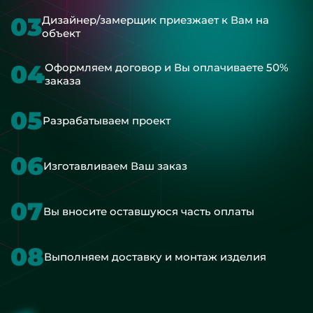
03
Дизайнер/замерщик приезжает к Вам на
объект
04
Оформляем договор и Вы оплачиваете 50%
заказа
05
Разрабатываем проект
06
Изготавливаем Ваш заказ
07
Вы вносите оставшуюся часть оплаты
08
Выполняем доставку и монтаж изделия