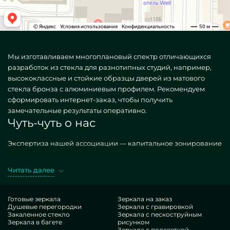
Мы изготавливаем многоплановый спектр отличающихся
разработок из стекла для разнотипных студий, например,
высококлассные и стойкие образцы дверей из матового
стекла бронза с алюминиевым профилем. Рекомендуем
сформировать интернет-заказ, чтобы получить
замечательные результаты оперативно.
Чуть-чуть о нас
Экспертиза нашей ассоциации — капитальное зонирование
мест постройками. Предлагаем всяческие, как
распространенные, так и особые по персональному
Читать далее
желанию. Замечательный пример — двери из матового
стекла бронза с алюминиевым профилем. Получая схожие
исполнения в производстве MILONYA, вы однозначно
Готовые зеркала
Зеркала на заказ
Душевые перегородки
Зеркала с гравировкой
улавливаете, что это совершенный артикул, с
Закаленное стекло
Зеркала с пескоструйным
антикризисной стоимостью, не поддающийся типовым
Зеркала в багете
рисунком
копиям. Если вы рассчитываете доработать свои
Зеркала с подсветкой