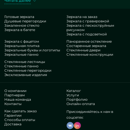
Читать далее
поручению. Грандиозный образец — дизайн-проект 2-
комнатной квартиры в стиле современная классика на
Петровском пр-те, 22. Добывая искомые исполнения в
Готовые зеркала
Зеркала на заказ
Душевые перегородки
Зеркала с гравировкой
представлении MILONYA, вы стопроцентно смекаете, что это
Закаленное стекло
Зеркала с пескоструйным
чудесный лот, с экономной оценкой , не покоряющийся
Зеркала в багете
рисунком
схожим аналогам. Если вы хотите изменить свои точки,
Зеркала с подсветкой
придать им гламура, индивидуальности, наверняка
Зеркала с фацетом
Панорамное остекление
Зеркальная плитка
Состаренные зеркала
предпочтите наши предложения, от дизайн-проекта
Зеркальные буквы и логотипы
Стеклянные двери
двухкомнатной квартиры в стиле современной классики на
Зеркальные панно
Стеклянные конструкции
Петровском проспекте, дом 22 и до разноплановых
Стеклянные лестницы
принадлежностей.
Стеклянные панно
Гордость нашей фирмы
Стеклянные перегородки
Эксклюзивные изделия
В нашем составе — инженеры чрезвычайно разнотипных
специальностей. У всех потрясающий профессионализм, что
О компании
Каталог
обрадует даже суровых контрагентов. Постоянно трудятся
Партнерам
Услуги
Наша команда
Портфолио
над оттачиванием собственных способностей,
Контакты
Онлайн-оплата
просчитывают, как не останавливаться в проблемных
Как сделать заказ
Присоединяйтесь к нам в
ситуациях. Подготовят и обустроят дизайн-проект 2-
Гарантии
соцсетях:
комнатной квартиры в стиле современная классика на
Способы оплаты
Доставка
In
Петровском пр-те, 22 под ключ.