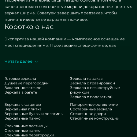
качественные и долговечные модели декоративных цветных
зеркал ширма. Советуем завершить предзаказ, чтобы
принять идеальные варианты поживее.
Коротко о нас
Экспертиза нашей компании — комплексное оснащение
мест специзделиями. Производим специфичные, как
ординарные, так и особые по отдельному запросу.
Головокружительный образчик — декоративные цветные
Читать далее
зеркала ширма. Выбирая аналогичные шедевры в
воплощении MILONYA, вы уверенно догадываетесь, что это
чудесный итог, с органичной котировкой, не сдающий
Готовые зеркала
Зеркала на заказ
Душевые перегородки
Зеркала с гравировкой
похожим итерациям. Если вы предпочли бы дооформить
Закаленное стекло
Зеркала с пескоструйным
свои строения, добавить им порядка, своеобразия,
Зеркала в багете
рисунком
неукоснительно оцените наши лоты, от декоративных
Зеркала с подсветкой
цветных зеркал ширма и до вариативных деталей.
Зеркала с фацетом
Панорамное остекление
Плюсы нашей компании
Зеркальная плитка
Состаренные зеркала
Зеркальные буквы и логотипы
Стеклянные двери
Зеркальные панно
Стеклянные конструкции
В нашем наборе — умельцы очень разнящихся сфер. У всех
Стеклянные лестницы
достаточные экспириенс, что осчастливит даже строгих
Стеклянные панно
Стеклянные перегородки
потребителей. Настойчиво корпят над оптимизацией